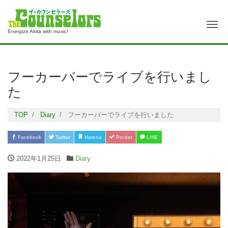
Me
Energize Akita with music!
フーカーバーでライブを行いまし
た
TOP
Diary
フーカーバーでライブを行いました
Facebook
Twitter
Hatena
Pocket
LINE
2022年1月25日
Diary