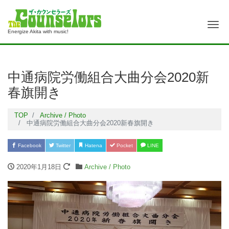
Me
Energize Akita with music!
中通病院労働組合大曲分会2020新
春旗開き
TOP
Archive / Photo
中通病院労働組合大曲分会2020新春旗開き
Facebook
Twitter
Hatena
Pocket
LINE
2020年1月18日
Archive / Photo